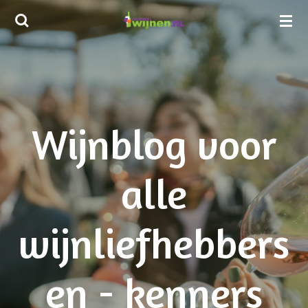
Ga
direct
naar
de
hoofdinhoud
Wijnblog voor
alle
wijnliefhebbers
en - kenners