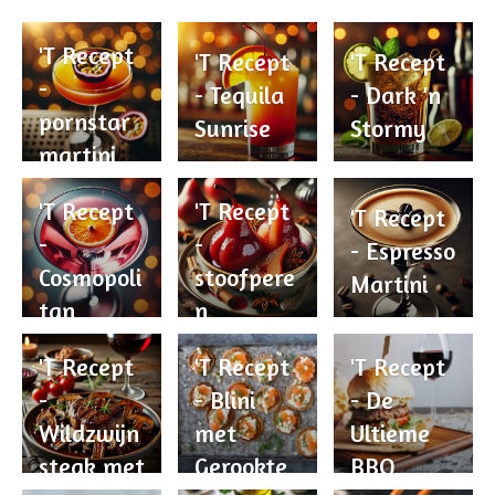
'T Recept
'T Recept
'T Recept
-
- Tequila
- Dark 'n
pornstar
Sunrise
Stormy
martini
'T Recept
'T Recept
'T Recept
-
-
- Espresso
Cosmopoli
stoofpere
Martini
tan
n
'T Recept
'T Recept
'T Recept
-
- Blini
- De
Wildzwijn
met
Ultieme
steak met
Gerookte
BBQ