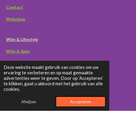
Contact
Webshop
Wijn & Lifestyle
Wijn & Spijs
Wijn & Recensies
Deze website maakt gebruik van cookies om uw
ervaring te verbeteren en op maat gemaakte
advertenties weer te geven. Door op ‘Accepteren’
te klikken, gaat u akkoord met het gebruik van alle
1
2
3
4
5
cookies.
S
R
t
s
s
s
s
s
a
e
Afwijzen
Accepteren
14 stemmen
m
t
t
t
t
t
t
m
i
e
e
e
e
e
e
n
n
r
r
r
r
r
F
I
Y
g
a
n
o
© 2025 Voordeelwijnen
: