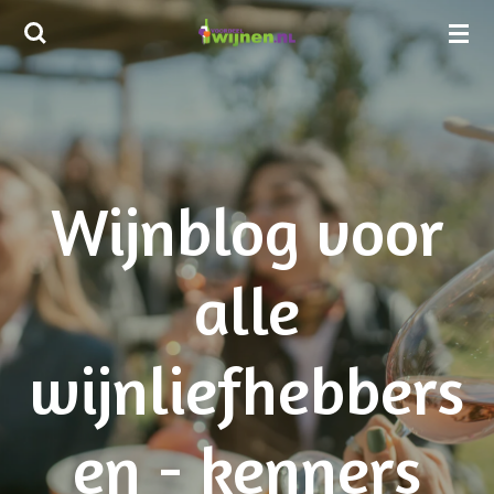
Ga
direct
naar
de
hoofdinhoud
Wijnblog voor
alle
wijnliefhebbers
en - kenners