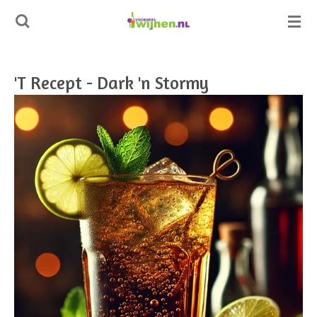
Ga
direct
naar
de
'T Recept - Dark 'n Stormy
hoofdinhoud