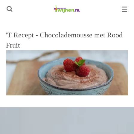
Ga
direct
naar
de
'T Recept - Chocolademousse met Rood
hoofdinhoud
Fruit