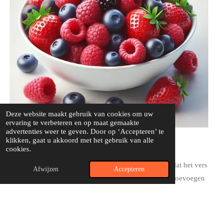
Deze website maakt gebruik van cookies om uw
ervaring te verbeteren en op maat gemaakte
advertenties weer te geven. Door op ‘Accepteren’ te
klikken, gaat u akkoord met het gebruik van alle
Garnering
cookies.
Voeg het rode fruit pas vlak voor het serveren toe, zodat het vers
Afwijzen
Accepteren
en sappig blijft. Je kunt ook wat geraspte chocolade toevoegen
voor extra luxe.